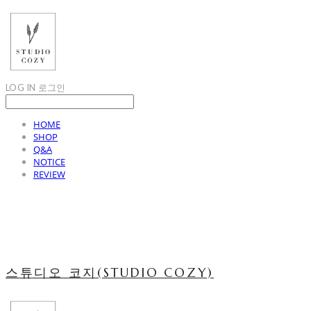
LOG IN
로그인
HOME
SHOP
Q&A
NOTICE
REVIEW
스튜디오 코지(STUDIO COZY)