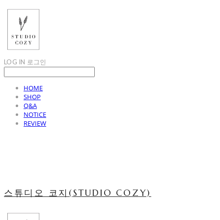
LOG IN
로그인
HOME
SHOP
Q&A
NOTICE
REVIEW
스튜디오 코지(STUDIO COZY)