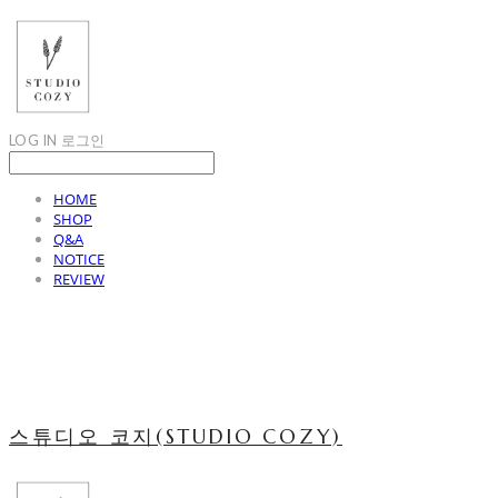
LOG IN
로그인
HOME
SHOP
Q&A
NOTICE
REVIEW
스튜디오 코지(STUDIO COZY)