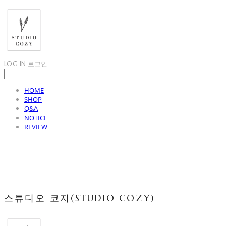
LOG IN
로그인
HOME
SHOP
Q&A
NOTICE
REVIEW
스튜디오 코지(STUDIO COZY)